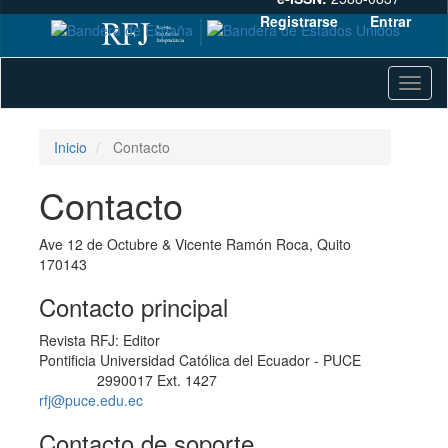
Registrarse
Entrar
Navegación
Toggl
principal
naviga
Contenido
principal
Barra
Inicio
Contacto
lateral
Contacto
Ave 12 de Octubre & Vicente Ramón Roca, Quito
170143
Contacto principal
Revista RFJ: Editor
Pontificia Universidad Católica del Ecuador - PUCE
2990017 Ext. 1427
Teléfono
rfj@puce.edu.ec
Contacto de soporte