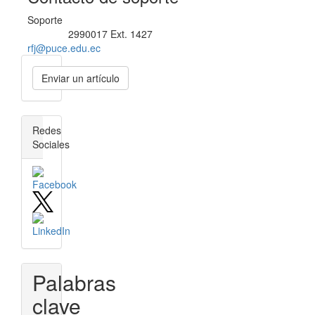
Soporte
2990017 Ext. 1427
Teléfono
rfj@puce.edu.ec
Enviar
Enviar un artículo
un
artículo
redes_sociales
Redes
Sociales
Palabras
clave