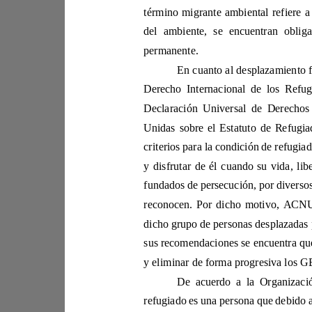
de
permanente. 
Unidas sobre e
fundados
sus r