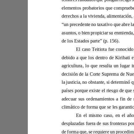
de los Estados parte” (p. 156). 
deci