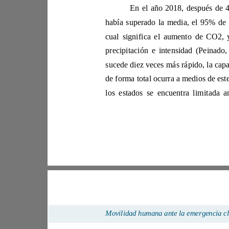
precipitaci
los
M