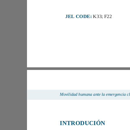
JEL
CODE:
K
33
;
F22
M
INTRODUC
IÓ
N