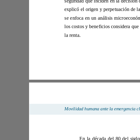
segurid
la renta. 
M