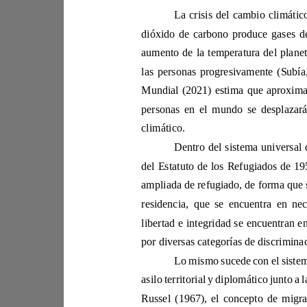
climático.
resid