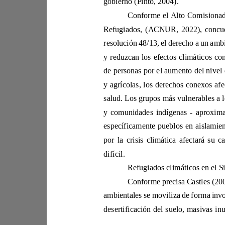
gobierno
(Pinto, 2004).
y reduzcan lo
salu
y comunidades indígenas 
-
por 
difícil.