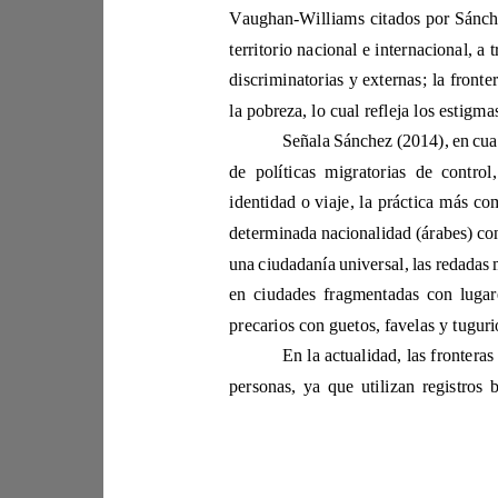
Vaughan
-
det