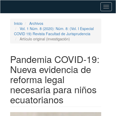
Navegación
Toggl
principal
naviga
Contenido
principal
Barra
Inicio
Archivos
lateral
Vol. 1 Núm. 8 (2020): Núm. 8: (Vol. I Especial
COVID 19) Revista Facultad de Jurisprudencia
Artículo original (investigación)
Pandemia COVID-19:
Nueva evidencia de
reforma legal
necesaria para niños
ecuatorianos