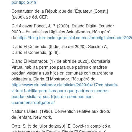
por-tipo-2019
Constitution de la République de l’Équateur [Const.]
(2008). 2e éd. CEP.
Del Alcazar Ponce, J. P. (2020). Estado Digital Ecuador
2020 – Estadísticas Digitales Actualizadas. Récupéré
de:
https://blog.formaciongerencial.com/estadodigitalecuador202
Diario El Comercio. (5 de julio del 2020). Sección A,
Diario El Comercio, (p. 6).
Diario El Mostrador. (17 de abril de 2020). Comisaría
Virtual habilita permisos para que padres o madres
puedan visitar a sus hijos en comunas con cuarentena
obligatoria. Diario El Mostrador. Récupéré de:
https://www.elmostrador.cl/noticias/2020/04/17/comisaria-
virtual-habilita-permisos-para-que-padres-o-madres-
puedan-visitar-a-sus-hijos-en-comunas-con-
cuarentena-obligatoria/
Nations Unies. (1990). Convention relative aux droits
de l’enfant. New York.
Ortiz, S. (5 de julior de 2020). El Covid-19 complicó a
los juzgados de la Familia. Diario El Comercio, p. 6.