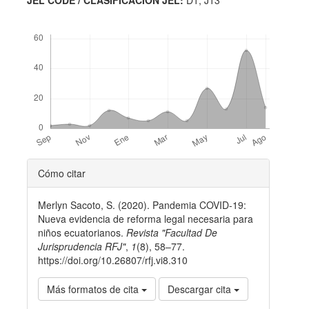
Descargas
Detalles
Cómo citar
del
Merlyn Sacoto, S. (2020). Pandemia COVID-19:
artículo
Nueva evidencia de reforma legal necesaria para
niños ecuatorianos.
Revista "Facultad De
Jurisprudencia RFJ"
,
1
(8), 58–77.
https://doi.org/10.26807/rfj.vi8.310
Más formatos de cita
Descargar cita