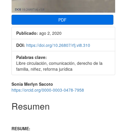
PDF
Publicado:
ago 2, 2020
DOI:
https://doi.org/10.26807/rfj.vi8.310
Palabras clave:
Libre circulación, comunicación, derecho de la
familia, niñez, reforma jurídica
Contenido
Sonia Merlyn Sacoto
https://orcid.org/0000-0003-0478-7958
principal
del
Resumen
artículo
RESUME: