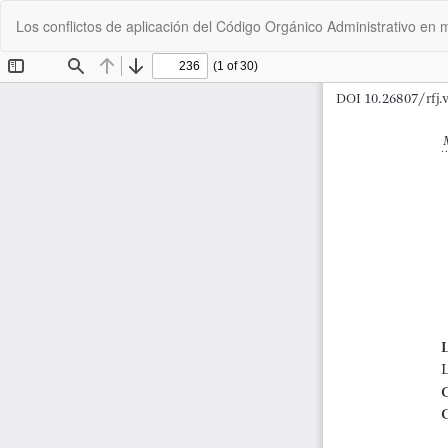
Volver
Los conflictos de aplicación del Código Orgánico Administrativo e
a
los
detalles
del
artículo