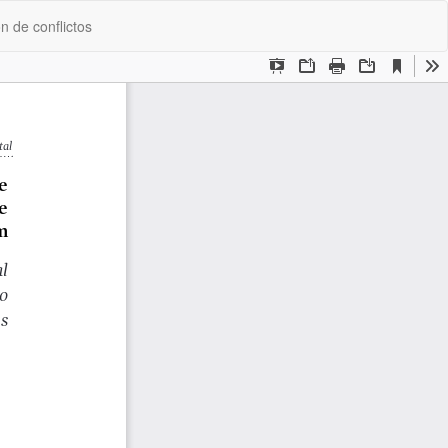
De
De
n de conflictos
P