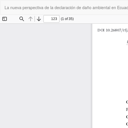
Volver
La nueva perspectiva de la declaración de daño ambiental en Ecuado
a
los
detalles
del
artículo