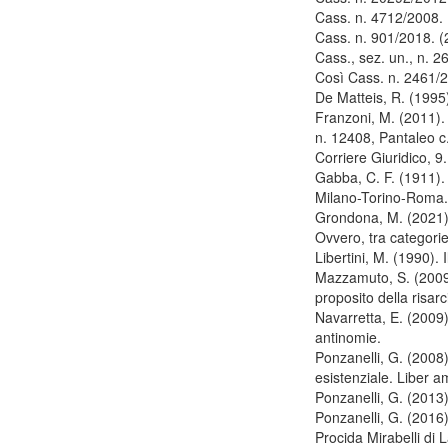
Cass. n. 4712/2008. (2
Cass. n. 901/2018. (
Cass., sez. un., n. 2
Così Cass. n. 2461/20
De Matteis, R. (1995)
Franzoni, M. (2011). 
n. 12408, Pantaleo c. 
Corriere Giuridico, 9.
Gabba, C. F. (1911). Ri
Milano-Torino-Roma
Grondona, M. (2021).
Ovvero, tra categorie
Libertini, M. (1990). Il
Mazzamuto, S. (2009).
proposito della risarc
Navarretta, E. (2009)
antinomie.
Ponzanelli, G. (2008).
esistenziale. Liber 
Ponzanelli, G. (2013).
Ponzanelli, G. (2016)
Procida Mirabelli di 