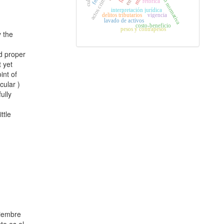
proposición normativa
actos criminales
retórica
interpretación jurí­dica
vigencia
delitos tributarios
lavado de activos
costo-beneficio
pesos y contrapesos
y the
d proper
t yet
int of
cular )
ully
ttle
á
viembre