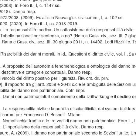
008). In Foro it., I, c. 1447 ss.
2018). Danno resp.
6972/2008. (2009). Ex aliis in Nuova giur. civ. comm., I, p. 102 ss.
20. (2020). In Foro it., I, cc. 2018-2019.
. La responsabilità medica. Un sottosistema della responsabilità civile
Tabelle nazionali per sentenza, o no? (Nota a Cass. civ., sez. III, 7 gi
Rana e Cass. civ., sez. III, 30 giugno 2011, n. 14402, Lodi Rizzini c. Tos
sarcibilità dei danni morali. In Id., Questioni di diritto civile, vol. II, 2a
.
 A proposito dell’autonomia fenomenologica e ontologica del danno m
 descrittive e categorie concettuali. Danno resp.
 vincolo del diritto positivo per il giurista. Riv. crit. dir. priv.
 Il rapporto tra gli artt. 2059 e 2043 c.c.e le ambiguità delle Sezioni u
ibilità del danno non patrimoniale. Cotr. impr.
. Danni non patrimoniali: il compimento della Drittwirkung e il declino de
 La responsabilità civile e la perdita di scientificità: dai system builder
amicorum per Francesco D. Busnelli. Milano.
 Nomofilachia tradita e le tre voci di danno non patrimoniale. Foro it., I
. L’imperialismo della responsabilità civile. Danno resp.
Lauro, A. (2009). Il danno non patrimoniale secondo le Sezioni unite. U