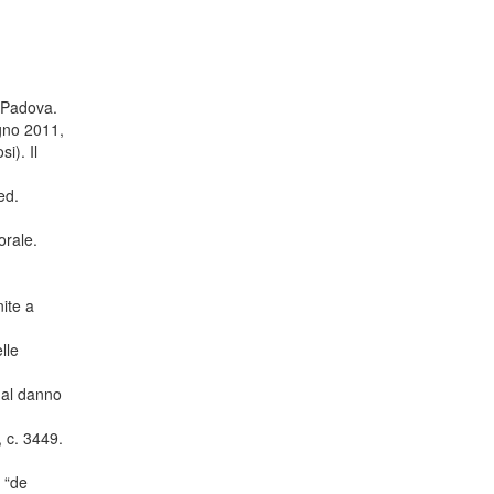
. Padova.
ugno 2011,
i). Il
 ed.
orale.
nite a
lle
s al danno
, c. 3449.
n “de