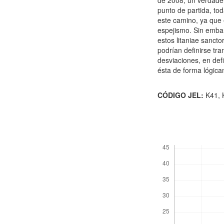
de 2008, un verdader
punto de partida, tod
este camino, ya que 
espejismo. Sin emba
estos litaniae sanct
podrían definirse t
desviaciones, en def
ésta de forma lógica
CÓDIGO JEL:
K41, 
Descargas