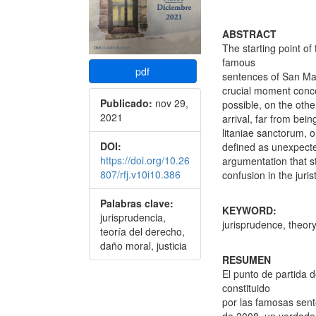
ABSTRACT
The starting point of 
famous
pdf
sentences of San Ma
crucial moment concern
Publicado:
nov 29,
possible, on the othe
2021
arrival, far from bei
litaniae sanctorum,
DOI:
defined as unexpected
https://doi.org/10.26
argumentation that str
807/rfj.v10i10.386
confusion in the jurist
Palabras clave:
KEYWORD:
jurisprudencia,
jurisprudence, theory
teoría del derecho,
daño moral, justicia
RESUMEN
El punto de partida d
constituido
por las famosas sen