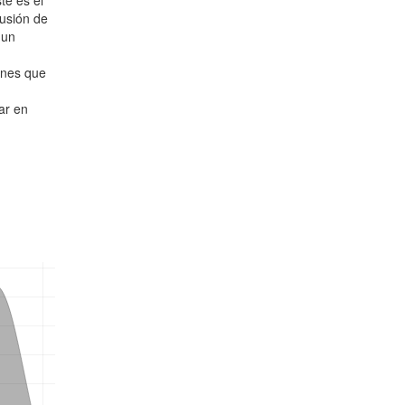
te es el
lusión de
 un
ones que
ar en