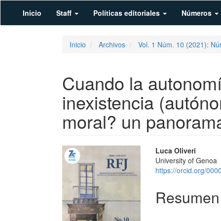
Navegación
Inicio
Staff
Políticas editoriales
Números
principal
Contenido
principal
Barra
Inicio
Archivos
Vol. 1 Núm. 10 (2021): Nú
lateral
Cuando la autonomía
inexistencia (autón
moral? un panorama 
Barra
Contenid
Luca Oliveri
University of Genoa
lateral
principal
https://orcid.org/0
del
del
Resumen
artículo
artículo