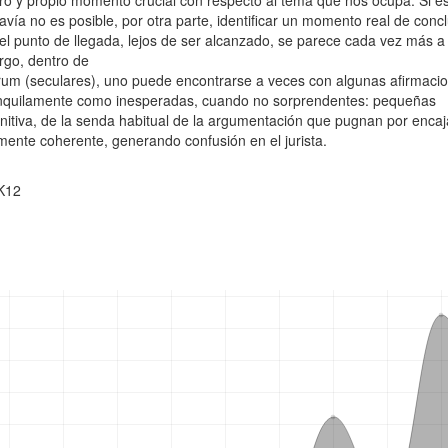
o y propio momento crucial con respecto al tema que nos ocupa. Si es
avía no es posible, por otra parte, identificar un momento real de conc
el punto de llegada, lejos de ser alcanzado, se parece cada vez más a
rgo, dentro de
orum (seculares), uno puede encontrarse a veces con algunas afirmaci
ranquilamente como inesperadas, cuando no sorprendentes: pequeñas
initiva, de la senda habitual de la argumentación que pugnan por encaj
mente coherente, generando confusión en el jurista.
K12