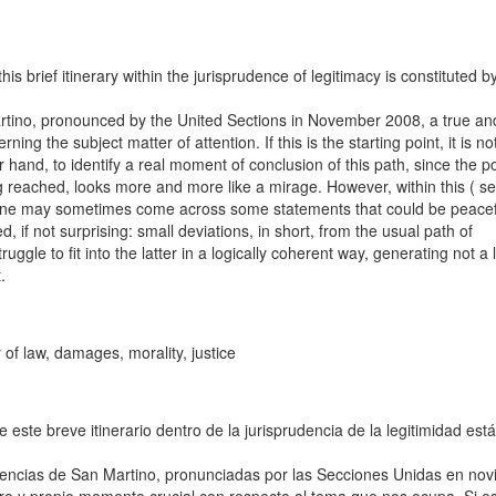
this brief itinerary within the jurisprudence of legitimacy is constituted b
rtino, pronounced by the United Sections in November 2008, a true an
ing the subject matter of attention. If this is the starting point, it is no
r hand, to identify a real moment of conclusion of this path, since the po
ng reached, looks more and more like a mirage. However, within this ( se
 one may sometimes come across some statements that could be peacef
, if not surprising: small deviations, in short, from the usual path of
uggle to fit into the latter in a logically coherent way, generating not a li
.
 of law, damages, morality, justice
e este breve itinerario dentro de la jurisprudencia de la legitimidad est
tencias de San Martino, pronunciadas por las Secciones Unidas en no