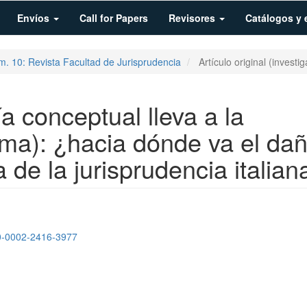
Envíos
Call for Papers
Revisores
Catálogos y 
m. 10: Revista Facultad de Jurisprudencia
Artículo original (investig
 conceptual lleva a la
oma): ¿hacia dónde va el da
de la jurisprudencia italian
o
000-0002-2416-3977