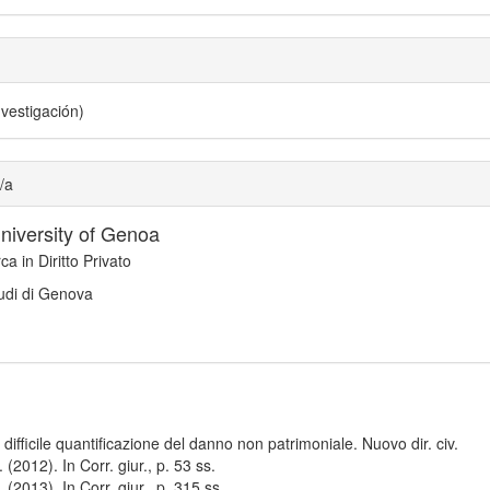
investigación)
/a
niversity of Genoa
ca in Diritto Privato
tudi di Genova
 difficile quantificazione del danno non patrimoniale. Nuovo dir. civ.
(2012). In Corr. giur., p. 53 ss.
(2013). In Corr. giur., p. 315 ss.