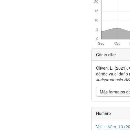
Detalles
Cómo citar
del
Oliveri, L. (2021)
artículo
dónde va el daño 
Jurisprudencia RF
Más formatos de
Número
Vol. 1 Núm. 10 (2