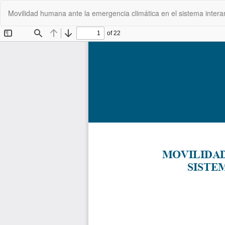
Volver
Movilidad humana ante la emergencia climática en el sistema inte
a
los
detalles
del
artículo