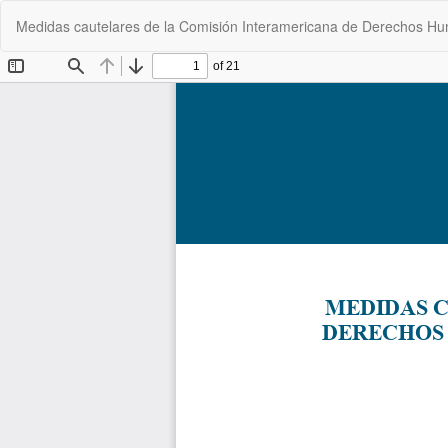
Volver
Medidas cautelares de la Comisión Interamericana de Derechos Hum
a
los
detalles
del
artículo