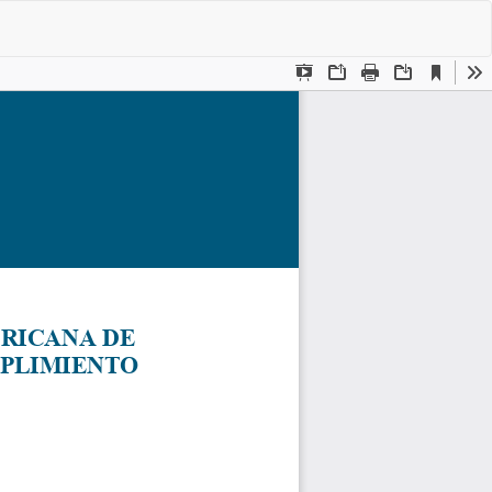
De
De
P