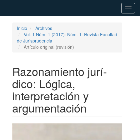
Navegación
Toggl
principal
naviga
Contenido
principal
Barra
Inicio
Archivos
lateral
Vol. 1 Núm. 1 (2017): Núm. 1: Revista Facultad
de Jurisprudencia
Artículo original (revisión)
Razonamiento jurí­
dico: Lógica,
interpretación y
argumentación
Barra
lateral