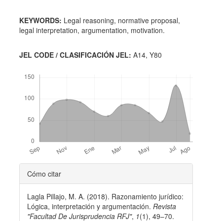
KEYWORDS:
Legal reasoning, normative proposal,
legal interpretation, argumentation, motivation.
JEL CODE / CLASIFICACIÓN JEL:
A14, Y80
Descargas
Detalles
Cómo citar
del
Lagla Pillajo, M. A. (2018). Razonamiento jurí­dico:
artículo
Lógica, interpretación y argumentación.
Revista
"Facultad De Jurisprudencia RFJ"
,
1
(1), 49–70.