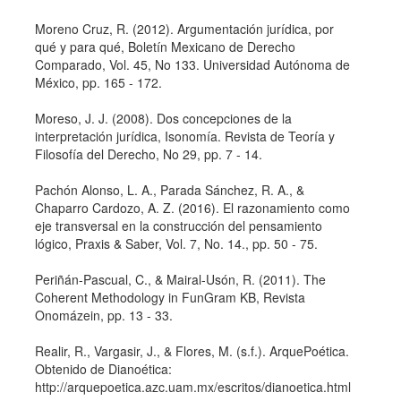
Moreno Cruz, R. (2012). Argumentación jurí­dica, por
qué y para qué, Boletí­n Mexicano de Derecho
Comparado, Vol. 45, No 133. Universidad Autónoma de
México, pp. 165 - 172.
Moreso, J. J. (2008). Dos concepciones de la
interpretación jurí­dica, Isonomí­a. Revista de Teorí­a y
Filosofí­a del Derecho, No 29, pp. 7 - 14.
Pachón Alonso, L. A., Parada Sánchez, R. A., &
Chaparro Cardozo, A. Z. (2016). El razonamiento como
eje transversal en la construcción del pensamiento
lógico, Praxis & Saber, Vol. 7, No. 14., pp. 50 - 75.
Periñán-Pascual, C., & Mairal-Usón, R. (2011). The
Coherent Methodology in FunGram KB, Revista
Onomázein, pp. 13 - 33.
Realir, R., Vargasir, J., & Flores, M. (s.f.). ArquePoética.
Obtenido de Dianoética:
http://arquepoetica.azc.uam.mx/escritos/dianoetica.html