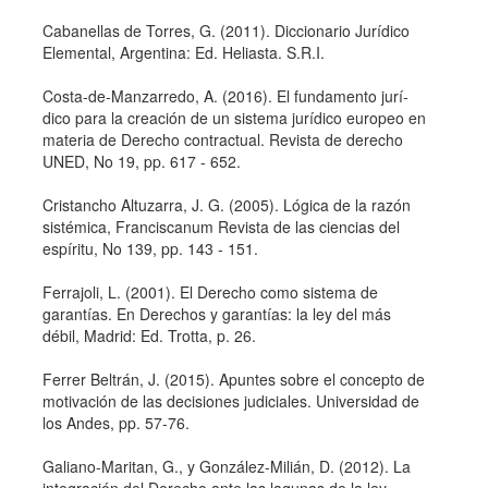
Cabanellas de Torres, G. (2011). Diccionario Jurí­dico
Elemental, Argentina: Ed. Heliasta. S.R.I.
Costa-de-Manzarredo, A. (2016). El fundamento jurí­
dico para la creación de un sistema jurí­dico europeo en
materia de Derecho contractual. Revista de derecho
UNED, No 19, pp. 617 - 652.
Cristancho Altuzarra, J. G. (2005). Lógica de la razón
sistémica, Franciscanum Revista de las ciencias del
espí­ritu, No 139, pp. 143 - 151.
Ferrajoli, L. (2001). El Derecho como sistema de
garantí­as. En Derechos y garantí­as: la ley del más
débil, Madrid: Ed. Trotta, p. 26.
Ferrer Beltrán, J. (2015). Apuntes sobre el concepto de
motivación de las decisiones judiciales. Universidad de
los Andes, pp. 57-76.
Galiano-Maritan, G., y González-Milián, D. (2012). La
integración del Derecho ante las lagunas de la ley.