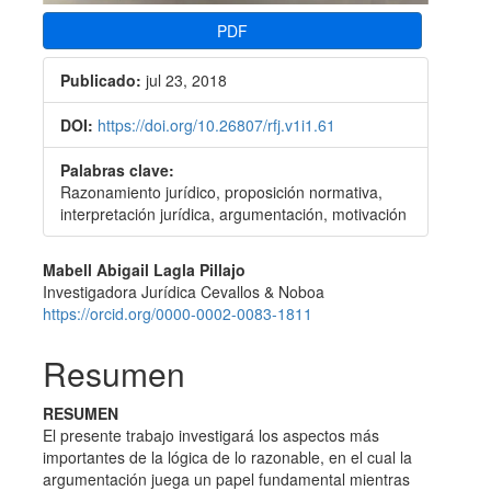
PDF
Publicado:
jul 23, 2018
DOI:
https://doi.org/10.26807/rfj.v1i1.61
Palabras clave:
Razonamiento jurí­dico, proposición normativa,
interpretación jurí­dica, argumentación, motivación
Contenido
Mabell Abigail Lagla Pillajo
Investigadora Jurí­dica Cevallos & Noboa
principal
https://orcid.org/0000-0002-0083-1811
del
Resumen
artículo
RESUMEN
El presente trabajo investigará los aspectos más
importantes de la lógica de lo razonable, en el cual la
argumentación juega un papel fundamental mientras