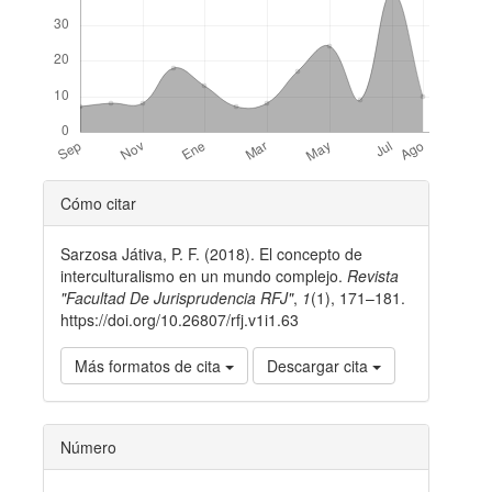
Detalles
Cómo citar
del
Sarzosa Játiva, P. F. (2018). El concepto de
artículo
interculturalismo en un mundo complejo.
Revista
"Facultad De Jurisprudencia RFJ"
,
1
(1), 171–181.
https://doi.org/10.26807/rfj.v1i1.63
Más formatos de cita
Descargar cita
Número