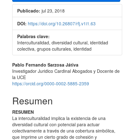
Publicado:
jul 23, 2018
DOI:
https://doi.org/10.26807/rfj.v1i1.63
Palabras clave:
Interculturalidad, diversidad cultural, identidad
colectiva, grupos culturales, identidad
Contenido
Pablo Fernando Sarzosa Játiva
Investigador Juridico Cardinal Abogados y Docente de
principal
la UCE
del
https://orcid.org/0000-0002-5885-2359
artículo
Resumen
RESUMEN
La interculturalidad implica la existencia de una
diversidad cultural con potencial para actuar
colectivamente a través de una cobertura simbólica,
que imprime un cierto grado de cohesión y