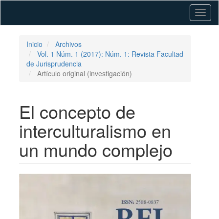
Navegación
Toggl
principal
naviga
Contenido
principal
Barra
Inicio
Archivos
lateral
Vol. 1 Núm. 1 (2017): Núm. 1: Revista Facultad
de Jurisprudencia
Artículo original (investigación)
El concepto de
interculturalismo en
un mundo complejo
Barra
lateral
del