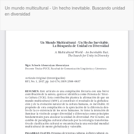
Volver
Un mundo multicultural - Un hecho inevitable. Buscando unidad
a
en diversidad
los
detalles
del
De
De
artículo
P