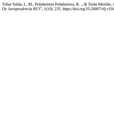
Tobar Subía, L. M., Peñaherrera Peñaherrera, R. ., & Terán Merello,
De Jurisprudencia RFJ"
,
1
(10), 235. https://doi.org/10.26807/rfj.v10