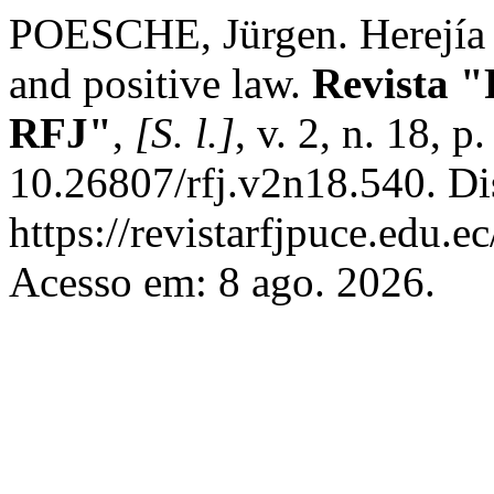
POESCHE, Jürgen. Herejía y
and positive law.
Revista "
RFJ"
,
[S. l.]
, v. 2, n. 18, 
10.26807/rfj.v2n18.540. Di
https://revistarfjpuce.edu.e
Acesso em: 8 ago. 2026.