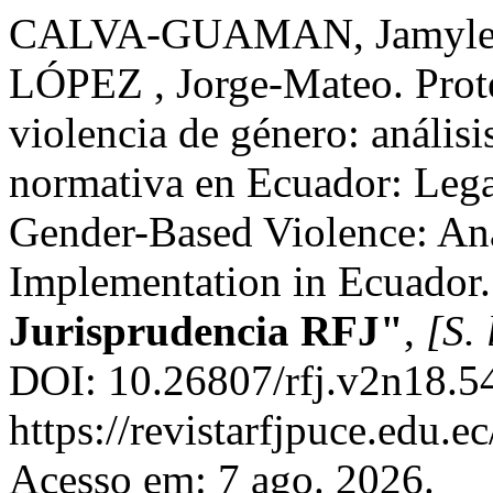
CALVA-GUAMAN, Jamylet
LÓPEZ , Jorge-Mateo. Prote
violencia de género: análisi
normativa en Ecuador: Leg
Gender-Based Violence: An
Implementation in Ecuador
Jurisprudencia RFJ"
,
[S. 
DOI: 10.26807/rfj.v2n18.5
https://revistarfjpuce.edu.e
Acesso em: 7 ago. 2026.