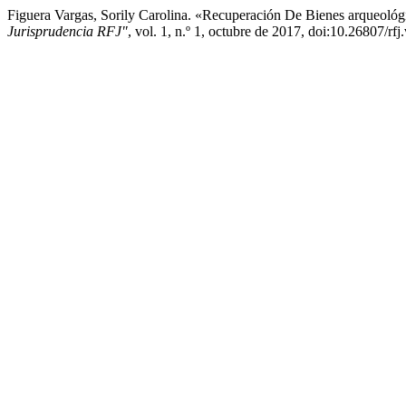
Figuera Vargas, Sorily Carolina. «Recuperación De Bienes arqueoló
Jurisprudencia RFJ"
, vol. 1, n.º 1, octubre de 2017, doi:10.26807/rfj