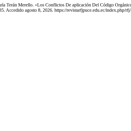
aría Terán Merello. «Los Conflictos De aplicación Del Código Orgán
. Accedido agosto 8, 2026. https://revistarfjpuce.edu.ec/index.php/rfj/