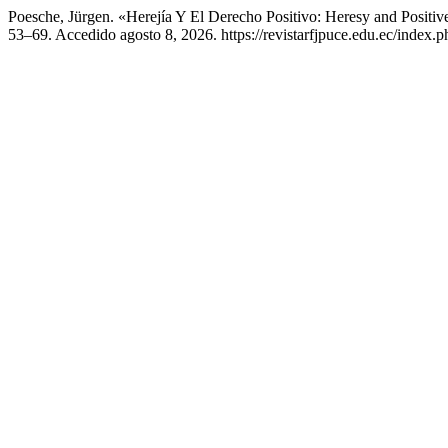
Poesche, Jürgen. «Herejía Y El Derecho Positivo: Heresy and Positi
53–69. Accedido agosto 8, 2026. https://revistarfjpuce.edu.ec/index.ph