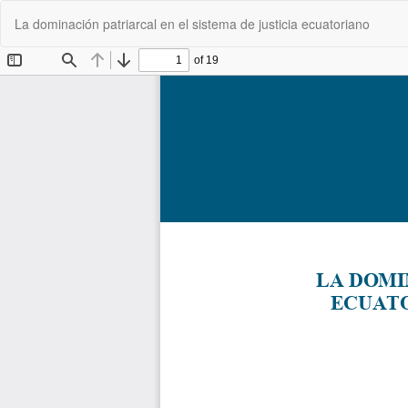
Volver
La dominación patriarcal en el sistema de justicia ecuatoriano
a
los
detalles
del
artículo