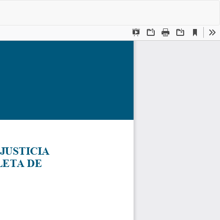
De
De
P