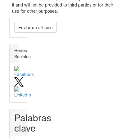
it and will not be provided to third parties or for their
use for other purposes.
Enviar
Enviar un artículo
un
artículo
redes_sociales
Redes
Sociales
Palabras
clave