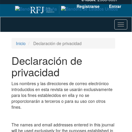
Registrarse
Entrar
Navegación
Toggl
principal
naviga
Contenido
principal
Barra
Inicio
Declaración de privacidad
lateral
Declaración de
privacidad
Los nombres y las direcciones de correo electrónico
introducidos en esta revista se usarán exclusivamente
para los fines establecidos en ella y no se
proporcionarán a terceros o para su uso con otros
fines.
The names and email addresses entered in this journal
will be used exclusively for the purposes established in