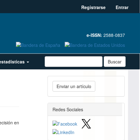
Registrarse
Entrar
e-ISSN:
2588-0837
estadísticas
Buscar
Enviar
Enviar un artículo
un
artículo
redes_sociales
Redes Sociales
ecisión en